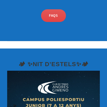
FAQS
🏕️ ✨NIT D’ESTELS✨🏕️