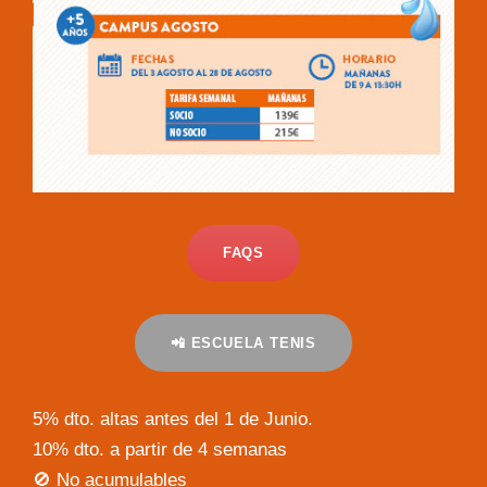
FAQS
📲 ESCUELA TENIS
5% dto. altas antes del 1 de Junio.
10% dto. a partir de 4 semanas
🚫 No acumulables