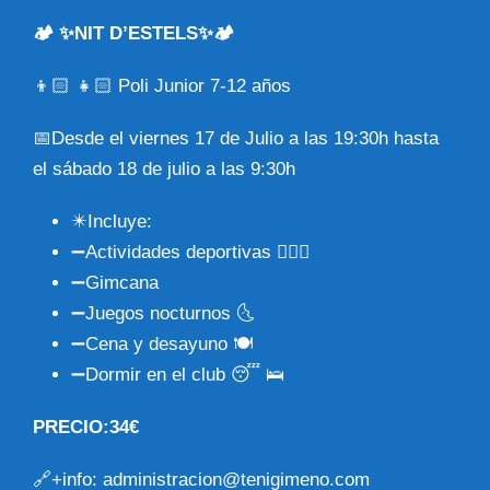
🏕️ ✨NIT D’ESTELS✨🏕️
👦🏻 👧🏻 Poli Junior 7-12 años
📅Desde el viernes 17 de Julio a las 19:30h hasta
el sábado 18 de julio a las 9:30h
✴️Incluye:
➖Actividades deportivas 🤸🏼‍♀️
➖Gimcana
➖Juegos nocturnos 🌜
➖Cena y desayuno 🍽️
➖Dormir en el club 😴 🛌
PRECIO:34€
🔗+info:
administracion@tenigimeno.com