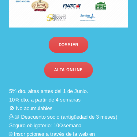
DOSSIER
ALTA ONLINE
5% dto. altas antes del 1 de Junio.
10% dto. a partir de 4 semanas
🚫 No acumulables
💁🏻 Descuento socio (antigüedad de 3 meses)
Seguro obligatorio: 10€/semana
🌐 Inscripciones a través de la web en