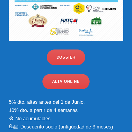
DOSSIER
ALTA ONLINE
5% dto. altas antes del 1 de Junio.
10% dto. a partir de 4 semanas
🚫 No acumulables
💁🏻 Descuento socio (antigüedad de 3 meses)