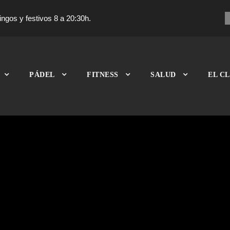
ngos y festivos 8 a 20:30h.
PÁDEL
FITNESS
SALUD
EL C