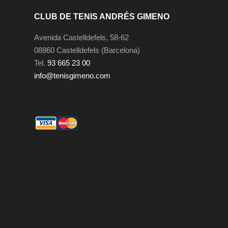
r
c
CLUB DE TENIS ANDRÉS GIMENO
i
t
g
u
Avenida Castelldefels, 58-62
i
a
08860 Castelldefels (Barcelona)
n
l
Tel.
93 665 23 00
a
e
info@tenisgimeno.com
l
s
e
:
r
9
a
,
:
9
1
5
4
€
,
.
0
0
€
.