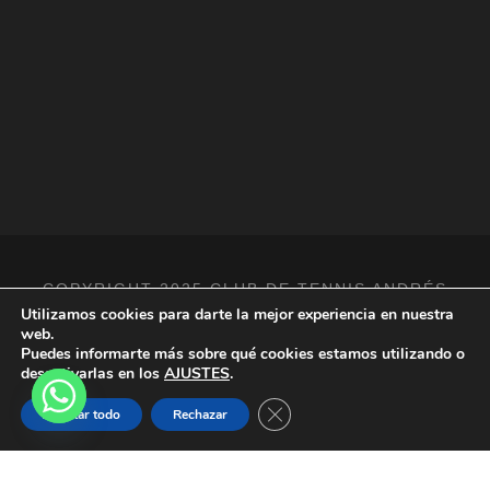
COPYRIGHT 2025 CLUB DE TENNIS ANDRÉS
Utilizamos cookies para darte la mejor experiencia en nuestra
GIMENO /
AVISO LEGAL
/
POLÍTICA DE
web.
PRIVACIDAD Y REDES SOCIALES
/
POLÍTICA
Puedes informarte más sobre qué cookies estamos utilizando o
DE COOKIES
/ TODOS LOS DERECHOS
desactivarlas en los
AJUSTES
.
RESERVADOS. REALIZADA POR
Cerrar el banner de cookies R
Aceptar todo
Rechazar