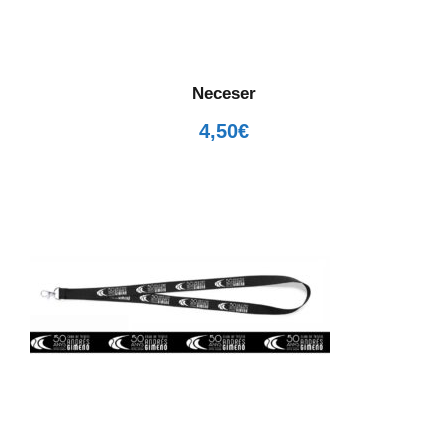
i
o
c
Neceser
a
n
4,50
€
t
i
d
a
d