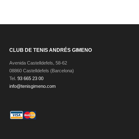
a
,
:
9
5
5
,
€
9
.
5
€
CLUB DE TENIS ANDRÉS GIMENO
.
Avenida Castelldefels, 58-62
08860 Castelldefels (Barcelona)
Tel.
93 665 23 00
info@tenisgimeno.com